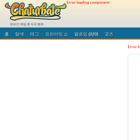
Error loading component
온라인 채팅 중 자위 행위
홈
탐색
태그
프라이빗 쇼
팔로잉
(0/0)
굿즈
Error 