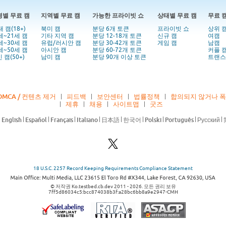
령별 무료 캠
지역별 무료 캠
가능한 프라이빗 쇼
상태별 무료 캠
무료 
대 캠(18+)
북미 캠
분당 6개 토큰
프라이빗 쇼
상위 
세~21세 캠
기타 지역 캠
분당 12-18개 토큰
신규 캠
여캠
세~30세 캠
유럽/러시안 캠
분당 30-42개 토큰
게임 캠
남캠
세~50세 캠
아시안 캠
분당 60-72개 토큰
커플 
 캠(50+)
남미 캠
분당 90개 이상 토큰
트랜스
DMCA / 컨텐츠 제거
피드백
보안센터
법률정책
합의되지 않거나 
제휴
채용
사이트맵
굿즈
18 U.S.C. 2257 Record Keeping Requirements Compliance Statement
© 저작권 Ko.testbed.cb.dev 2011 - 2026. 모든 권리 보유
7ff5d86034c5:bcc874038b3f:a28bc6bb8a9e2947-CMH